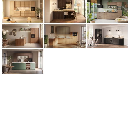
Meer keukens laden
Waarom
kiezen voor
een houten
keuken?