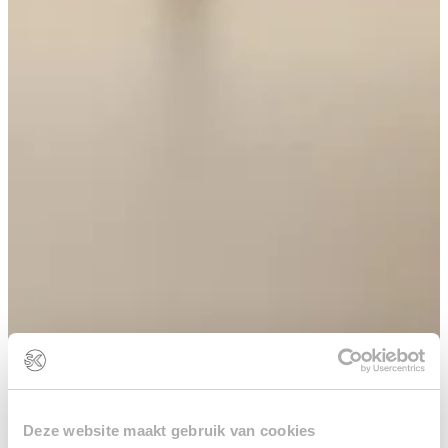
Downl
online
keuke
keuken
Exper
met
kleure
opstel
en
materi
Start
de
keuke
Deze website maakt gebruik van cookies