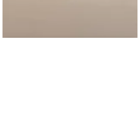
Afspraak maken
Bekijk keuken
Bekijk keuken
Elias - Ittenbach
Sevilla - Stanford
Keuken Morelli straalt de
rust van de Japandi stijl
uit: een verfijnde mix van
Japans minimalisme en
Scandinavische warmte.
De houtstructuur van
Bergamo noten geeft de
keuken een warme
uitstraling, terwijl strakke
lijnen en de
koperkleurige greep
zorgen voor een moderne
touch. Het lichte