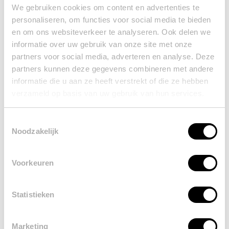
We gebruiken cookies om content en advertenties te
personaliseren, om functies voor social media te bieden
en om ons websiteverkeer te analyseren. Ook delen we
informatie over uw gebruik van onze site met onze
partners voor social media, adverteren en analyse. Deze
partners kunnen deze gegevens combineren met andere
informatie die u aan ze heeft verstrekt of die ze hebben
verzameld op basis van uw gebruik van hun services.
Toestemmingsselectie
Noodzakelijk
Voorkeuren
Keuken Morelli
Bergamo noten
Statistieken
Marketing