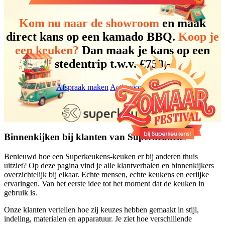
keuken in
bij. Terwijl alles
kersenhoutkleur.
eruit werd
Bij
Kom nu naar de showroom
en maak
gehaald, moest
Superkeukens
ook de nieuwe
direct kans op een kamado BBQ.
Koop je
Zwolle werden
keuken
ze geholpen
een keuken?
Dan maak je kans op een
ontworpen
door
worden. Het
stedentrip t.w.v. €750,-
verkoopster
stel
Kelly. Samen
bezocht Superkeukens
met Kelly
Afspraak maken
Veenendaal en
Actievoorwaarden
hebben ze een
werd geholpen
nieuwe
door
droomkeuken
keukenadviseurs
gerealiseerd!
Vincent en
Mike. Lees hier
Binnenkijken bij klanten van Superkeukens
hoe de nieuwe
keuken werd
Benieuwd hoe een Superkeukens-keuken er bij anderen thuis
gerealiseerd.
uitziet? Op deze pagina vind je alle klantverhalen en binnenkijkers
overzichtelijk bij elkaar. Echte mensen, echte keukens en eerlijke
ervaringen. Van het eerste idee tot het moment dat de keuken in
gebruik is.
Onze klanten vertellen hoe zij keuzes hebben gemaakt in stijl,
indeling, materialen en apparatuur. Je ziet hoe verschillende