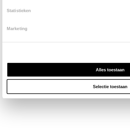
Klantenservice
Onderhoudsinstr
Statistieken
Service aanvraag
Onze A-merken
Garantie
Werken bij
Marketing
Mijn keuken
Alles toestaan
© 2026
Privacypolicy
Reviewpolicy
Algemene
Cookie
Superkeukens.
voorwaarden
beleid
Selectie toestaan
Alle rechten
voorbehouden.