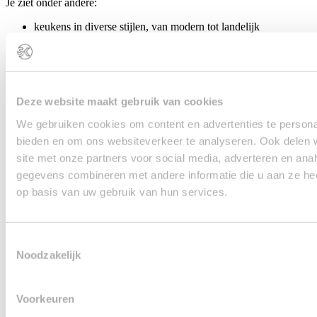
Je ziet onder andere:
keukens in diverse stijlen, van modern tot landelijk
tips over materialen, kleuren en werkbladen
ideeën voor indeling en apparatuur
voorbeelden met prijsindicaties
Vraag het keukenboek eenvoudig aan. Je ontvangt het direct in je
Deze website maakt gebruik van cookies
mailbox.
We gebruiken cookies om content en advertenties te personal
bieden en om ons websiteverkeer te analyseren. Ook delen 
site met onze partners voor social media, adverteren en an
gegevens combineren met andere informatie die u aan ze hee
op basis van uw gebruik van hun services.
Een nieuwe
Collectie
Over ons
Toestemmingsselectie
keuken
Inspiratie
Keukenstijlen
Noodzakelijk
kopen kan
Showroomkeukens
Veelgestelde vr
ook leuk zijn.
Voorkeuren
Winkels
Inmeten & mon