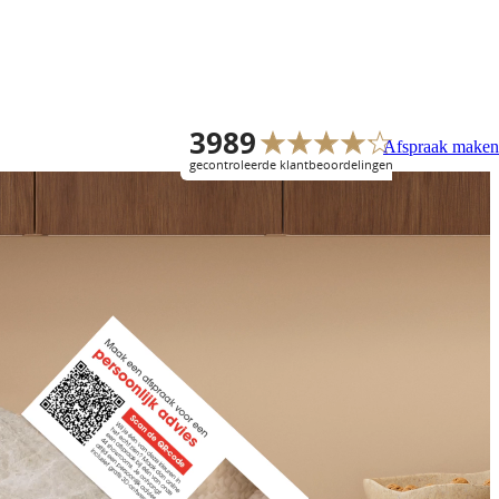
Afspraak maken
Overige
Gratis keukenboek
Keukenopstellingen
Doe ideeën op voor jouw nieuwe
keuken. Van stijlen en indelingen
tot kleuren en materialen.
Keukenstijlen
Download keukenboek
Keukenkleuren
Bijkeukens
Showroomkeukens