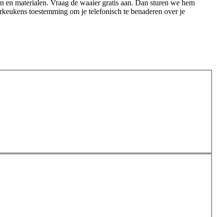
ren en materialen. Vraag de waaier gratis aan. Dan sturen we hem
Start de keukenplanner
erkeukens toestemming om je telefonisch te benaderen over je