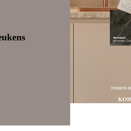
ens
atie opdoen
eukens
TIJDENS 
KOM
M