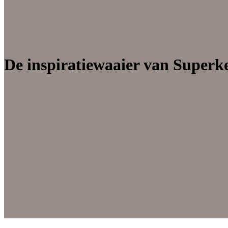
Bekijk alle keuk
Start met inspir
De inspiratiewaaier van Superk