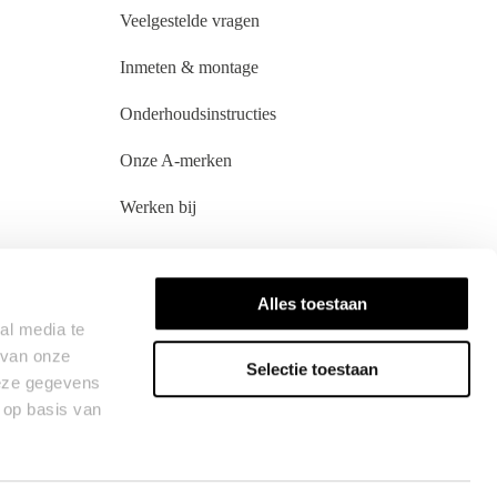
Veelgestelde vragen
Inmeten & montage
Onderhoudsinstructies
Onze A-merken
Werken bij
Alles toestaan
al media te
 van onze
Selectie toestaan
deze gegevens
 op basis van