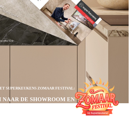
Werkbladen
Apparatuur en accessoires
Living
Gratis keukenboek
Doe ideeën op voor jouw nieuwe
keuken. Van stijlen en indelingen
tot kleuren en materialen.
Download keukenboek
HET SUPERKEUKENS ZOMAAR FESTIVAL:
 NAAR DE SHOWROOM EN
Keukenplanner
AAK DIRECT KANS OP EEN
Ontwerp jouw keuken in 3D met
KAMADO BBQ!
onze online keukenplanner.
Experimenteer met kleuren,
opstellingen en materialen.