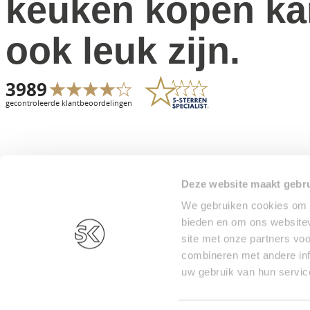
keuken kopen ka
ook leuk zijn.
Deze website maakt gebru
We gebruiken cookies om c
bieden en om ons websitev
site met onze partners vo
combineren met andere inf
uw gebruik van hun servic