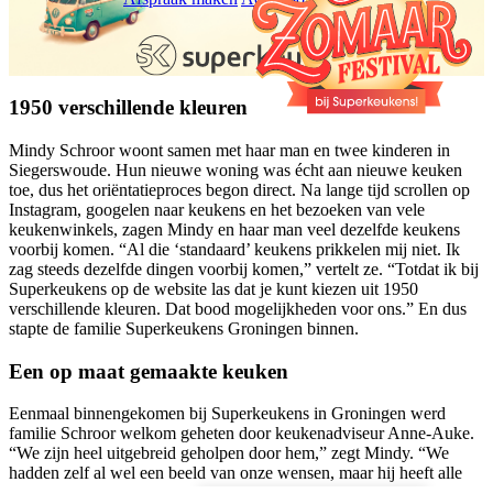
1950 verschillende kleuren
Mindy Schroor woont samen met haar man en twee kinderen in
Siegerswoude. Hun nieuwe woning was écht aan nieuwe keuken
toe, dus het oriëntatieproces begon direct. Na lange tijd scrollen op
Instagram, googelen naar keukens en het bezoeken van vele
keukenwinkels, zagen Mindy en haar man veel dezelfde keukens
voorbij komen. “Al die ‘standaard’ keukens prikkelen mij niet. Ik
zag steeds dezelfde dingen voorbij komen,” vertelt ze. “Totdat ik bij
Superkeukens op de website las dat je kunt kiezen uit 1950
verschillende kleuren. Dat bood mogelijkheden voor ons.” En dus
stapte de familie Superkeukens Groningen binnen.
Een op maat gemaakte keuken
Eenmaal binnengekomen bij Superkeukens in Groningen werd
familie Schroor welkom geheten door keukenadviseur Anne-Auke.
“We zijn heel uitgebreid geholpen door hem,” zegt Mindy. “We
hadden zelf al wel een beeld van onze wensen, maar hij heeft alle
mogelijkheden laten zien die er verder nog waren, zoals de kast in