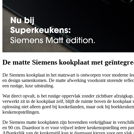
Bekijk alle keuk
Start met inspir
De matte Siemens kookplaat met geïntegre
De Siemens kookplaat in het matzwart is ontworpen voor moderne l
en design samenkomen. De matte afwerking voorkomt storende reflect
een rustige, luxe uitstraling.
Wat direct opvalt, is het rustige oppervlak zonder zichtbare afzuigka
verwerkt zit in de kookplaat zelf, blijft de ruimte boven de kookplaat 
oplossing niet alleen goed bij kookeilanden, maar ook bij hoekkeuke
keukenopstellingen.
De Siemens matte kookplaten zijn bovendien verkrijgbaar in verschil
en 90 cm. Daardoor is er voor vrijwel iedere keukenopstelling een pa
Afhankelijk van de keukenstijl kun je daarnaast kiezen voor een vlak 