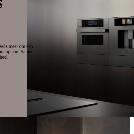
s
teeds meer om één
ooi op aan. Samen
heel.