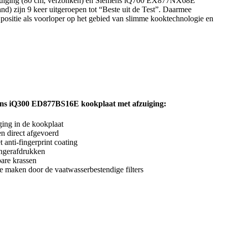
fzuiging (80 cm, verzonken) en Siemens iQ700 EX877NX68E
Werkbladen
d) zijn 9 keer uitgeroepen tot “Beste uit de Test”. Daarmee
 positie als voorloper op het gebied van slimme kooktechnologie en
Apparatuur en accessoires
Living
Gratis keukenboek
Doe ideeën op voor jouw nieuwe
ns iQ300 ED877BS16E kookplaat met afzuiging:
keuken. Van stijlen en indelingen
tot kleuren en materialen.
ging in de kookplaat
Download keukenboek
 direct afgevoerd
 anti-fingerprint coating
ingerafdrukken
tbare krassen
e maken door de vaatwasserbestendige filters
Keukenplanner
Ontwerp jouw keuken in 3D met
onze online keukenplanner.
Experimenteer met kleuren,
opstellingen en materialen.