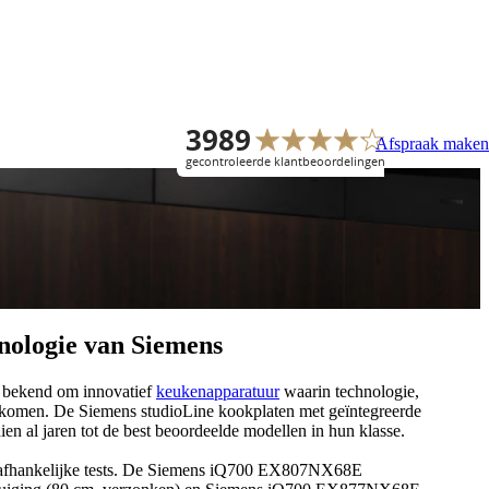
Afspraak maken
Overige
Gratis keukenboek
Keukenopstellingen
Doe ideeën op voor jouw nieuwe
keuken. Van stijlen en indelingen
tot kleuren en materialen.
Keukenstijlen
Download keukenboek
nologie van Siemens
Keukenkleuren
g bekend om innovatief
keukenapparatuur
waarin technologie,
Bijkeukens
nkomen. De Siemens studioLine kookplaten met geïntegreerde
en al jaren tot de best beoordeelde modellen in hun klasse.
Showroomkeukens
onafhankelijke tests. De Siemens iQ700 EX807NX68E