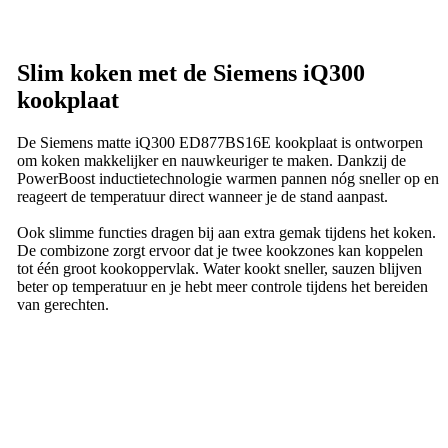
Start de keukenplanner
Slim koken met de Siemens iQ300
kookplaat
De Siemens matte iQ300 ED877BS16E kookplaat is ontworpen
om koken makkelijker en nauwkeuriger te maken. Dankzij de
PowerBoost inductietechnologie warmen pannen nóg sneller op en
reageert de temperatuur direct wanneer je de stand aanpast.
Ook slimme functies dragen bij aan extra gemak tijdens het koken.
De combizone zorgt ervoor dat je twee kookzones kan koppelen
tot één groot kookoppervlak. Water kookt sneller, sauzen blijven
beter op temperatuur en je hebt meer controle tijdens het bereiden
van gerechten.