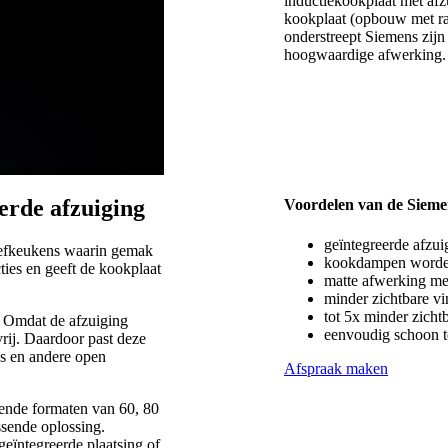
inductiekookplaat met a
ens
kookplaat (opbouw met ran
onderstreept Siemens zijn
hoogwaardige afwerking.
atie opdoen
erde afzuiging
Voordelen van de Sieme
geïntegreerde afzui
eefkeukens waarin gemak
kookdampen worden
ies en geeft de kookplaat
matte afwerking met
minder zichtbare v
tot 5x minder zich
p. Omdat de afzuiging
eenvoudig schoon t
vrij. Daardoor past deze
ns en andere open
Afspraak maken
lende formaten van 60, 80
ssende oplossing.
geïntegreerde plaatsing of