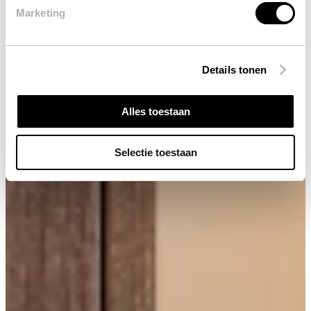
Marketing
Details tonen
Alles toestaan
Selectie toestaan