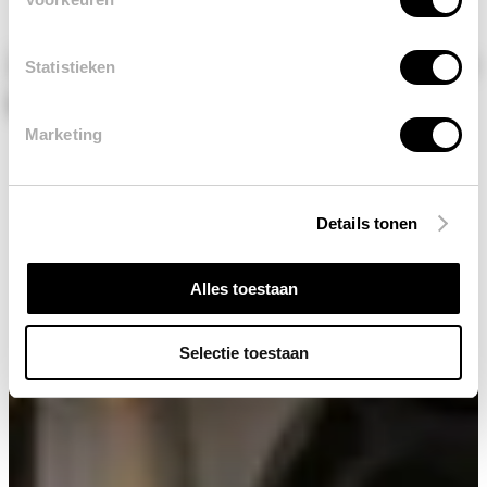
Zo maak je een koffiehoek in je
Statistieken
keuken
Marketing
Details tonen
Alles toestaan
Selectie toestaan