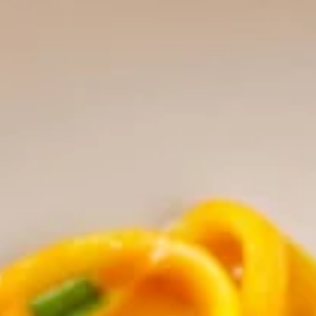
ens
atie opdoen