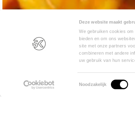
Deze website maakt gebru
We gebruiken cookies om c
bieden en om ons websitev
site met onze partners vo
combineren met andere inf
uw gebruik van hun servic
Toestemmingsselectie
Noodzakelijk
Of je nu Halloween viert of niet: pompoen hoort bij deze tijd van he
pompoen!