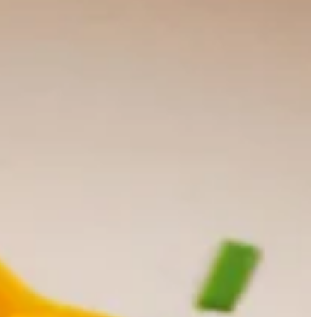
Werkbladen
Apparatuur en accessoires
Living
Gratis keukenboek
Doe ideeën op voor jouw nieuwe
keuken. Van stijlen en indelingen
tot kleuren en materialen.
Download keukenboek
Keukenplanner
Ontwerp jouw keuken in 3D met
onze online keukenplanner.
Experimenteer met kleuren,
opstellingen en materialen.