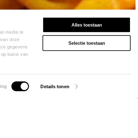
Alles toestaan
al media te
 van onze
Selectie toestaan
deze gegevens
 op basis van
ing
Details tonen
 toch? Probeer daarom eens dit vegan recept voor romige pastasaus met