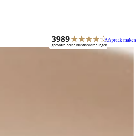
Afspraak maken
Overige
Gratis keukenboek
Keukenopstellingen
Doe ideeën op voor jouw nieuwe
keuken. Van stijlen en indelingen
tot kleuren en materialen.
Keukenstijlen
Download keukenboek
Keukenkleuren
Bijkeukens
Showroomkeukens